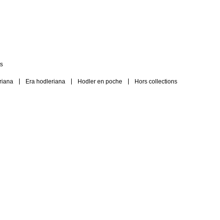
s
riana
Era hodleriana
Hodler en poche
Hors collections