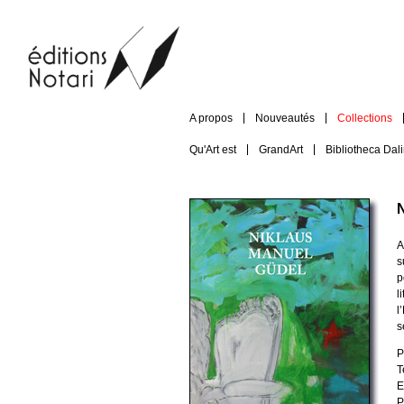
A propos
Nouveautés
Collections
Qu'Art est
GrandArt
Bibliotheca Dal
A
s
p
l
l
s
P
T
E
P