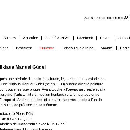
Auteurs
A paraître
Adadlé & PLAC
Facebook
Revue
Contact
iniana
BotanicArt
CuriosArt
L'oiseau sur le rhino
Ananké
Hodle
Niklaus Manuel Güdel
près une période d’inactivité picturale, le jeune peintre costaricano-
uisse Niklaus Manuel Güdel (né en 1988) renoue avec la peinture
our trouver sa voie propre. Ayant touché à l’opéra, au théâtre et à la
ittérature, l’artiste fait sien tout un héritage culturel, partagé entre
’Europe et l’Amérique latine, et consacre une vaste série à l’un de
es sujets de prédilection, la mémoire.
réface de Pierre Péju
exte d'Yves Guignard
ntretien de Diane Antille avec N. M. Güdel
hotographies d'Augustin Rebetez