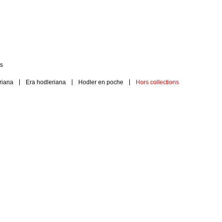
s
riana
Era hodleriana
Hodler en poche
Hors collections