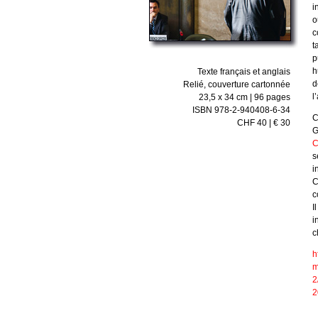
i
o
c
t
p
h
Texte français et anglais
d
Relié, couverture cartonnée
l
23,5 x 34 cm | 96 pages
ISBN 978-2-940408-6-34
C
CHF 40 | € 30
G
C
s
i
C
c
I
i
c
h
m
2
2