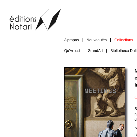
A propos
Nouveautés
Collections
Qu'Art est
GrandArt
Bibliotheca Dal
c
I
C
S
n
v
P
r