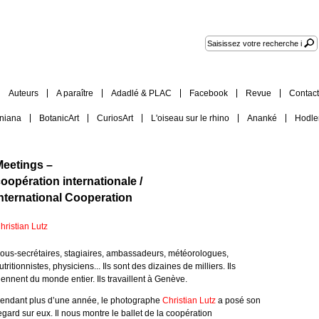
Auteurs
A paraître
Adadlé & PLAC
Facebook
Revue
Contact
iniana
BotanicArt
CuriosArt
L'oiseau sur le rhino
Ananké
Hodle
Meetings –
oopération internationale /
nternational Cooperation
hristian Lutz
ous-secrétaires, stagiaires, ambassadeurs, météorologues,
utritionnistes, physiciens... Ils sont des dizaines de milliers. Ils
iennent du monde entier. Ils travaillent à Genève.
endant plus d’une année, le photographe
Christian Lutz
a posé son
egard sur eux. Il nous montre le ballet de la coopération