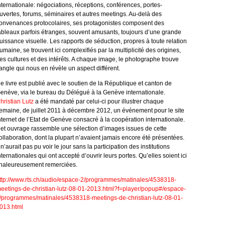
nternationale: négociations, réceptions, conférences, portes-
uvertes, forums, séminaires et autres meetings. Au-delà des
onvenances protocolaires, ses protagonistes composent des
ableaux parfois étranges, souvent amusants, toujours d’une grande
uissance visuelle. Les rapports de séduction, propres à toute relation
umaine, se trouvent ici complexifiés par la multiplicité des origines,
es cultures et des intérêts. A chaque image, le photographe trouve
’angle qui nous en révèle un aspect différent.
e livre est publié avec le soutien de la République et canton de
enève, via le bureau du Délégué à la Genève internationale.
hristian Lutz
a été mandaté par celui-ci pour illustrer chaque
emaine, de juillet 2011 à décembre 2012, un événement pour le site
nternet de l’Etat de Genève consacré à la coopération internationale.
et ouvrage rassemble une sélection d’images issues de cette
ollaboration, dont la plupart n’avaient jamais encore été présentées.
l n’aurait pas pu voir le jour sans la participation des institutions
nternationales qui ont accepté d’ouvrir leurs portes. Qu’elles soient ici
haleureusement remerciées.
ttp://www.rts.ch/audio/espace-2/programmes/matinales/4538318-
eetings-de-christian-lutz-08-01-2013.html?f=player/popup#/espace-
/programmes/matinales/4538318-meetings-de-christian-lutz-08-01-
013.html