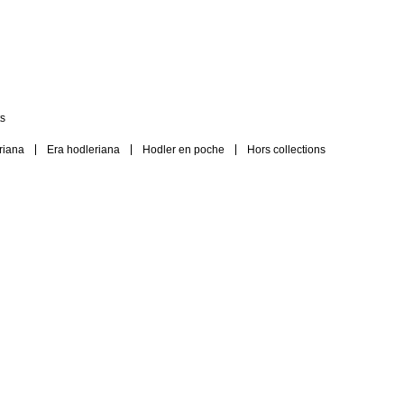
s
riana
Era hodleriana
Hodler en poche
Hors collections