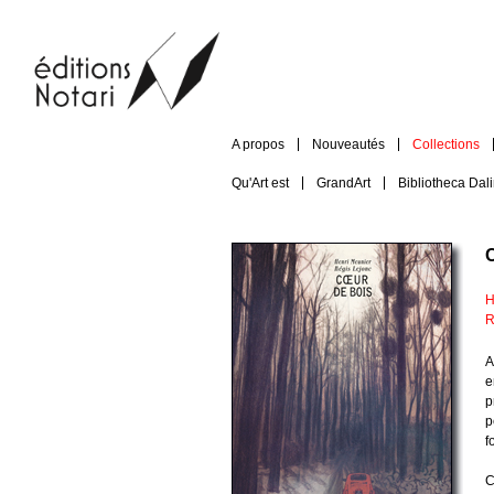
A propos
Nouveautés
Collections
Qu'Art est
GrandArt
Bibliotheca Dal
H
R
A
e
p
p
f
C