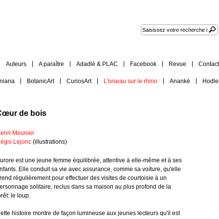
Auteurs
A paraître
Adadlé & PLAC
Facebook
Revue
Contact
iniana
BotanicArt
CuriosArt
L'oiseau sur le rhino
Ananké
Hodle
Cœur de bois
enri Meunier
égis Lejonc
(illustrations)
urore est une jeune femme équilibrée, attentive à elle-même et à ses
nfants. Elle conduit sa vie avec assurance, comme sa voiture, qu'elle
rend régulièrement pour effectuer des visites de courtoisie à un
ersonnage solitaire, reclus dans sa maison au plus profond de la
orêt: le loup.
ette histoire montre de façon lumineuse aux jeunes lecteurs qu'il est