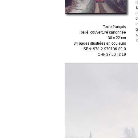
p
a
a
c
i
Texte français
G
Relié, couverture cartonnée
s
30 x 22 cm
f
34 pages illustrées en couleurs
ISBN: 978-2-970106-89-0
CHF 27.50 | € 19