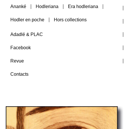
Ananké
Hodleriana
Era hodleriana
Auteurs
Hodler en poche
Hors collections
A paraître
Adadlé & PLAC
Facebook
Revue
Contacts