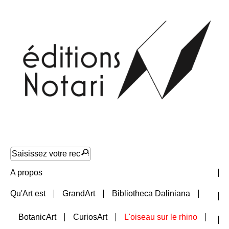
A propos
Qu'Art est
GrandArt
Bibliotheca Daliniana
Nouveautés
BotanicArt
CuriosArt
L'oiseau sur le rhino
Collections