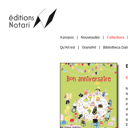
A propos
Nouveautés
Collections
Qu'Art est
GrandArt
Bibliotheca Dal
E
M
l
p
é
d
a
q
E