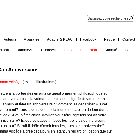
Auteurs
A paraître
Adadlé & PLAC
Facebook
Revue
Contact
iniana
BotanicArt
CuriosArt
L'oiseau sur le rhino
Ananké
Hodle
Bon Anniversaire
mma Adbåge
(texte et illustrations)
ettre à la portée des enfants ce questionnement philosophique sur
es anniversaires et la valeur du temps: que signifie devenir un an
lus vieux et fêter un anniversaire? Comment les gens fêtent-ils cet
vénement? Tous les êtres ont-ils la même perception de leur durée
e vie? Si vous êtes chien, devriez-vous fêter sept fois par an votre
nniversaire? Et que se passe-t-il avec les libellules qui ne vivent
u’un jour? Serait-il drôle d’avoir tous les jours son anniversaire?
mma Adbåge a créé cet album en jetant un regard philosophique sur