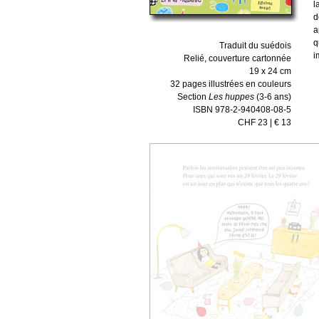
l
d
a
q
Traduit du suédois
i
Relié, couverture cartonnée
19 x 24 cm
32 pages illustrées en couleurs
Section
Les huppes
(3-6 ans)
ISBN 978-2-940408-08-5
CHF 23 | € 13