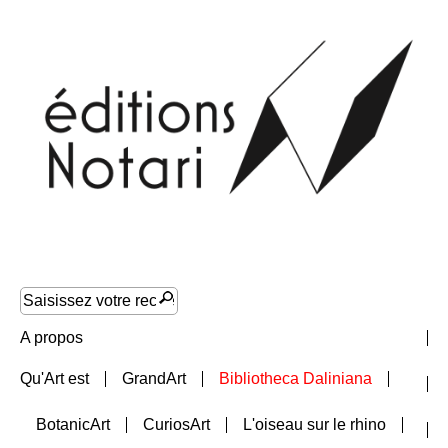
A propos
Qu'Art est
GrandArt
Bibliotheca Daliniana
Nouveautés
BotanicArt
CuriosArt
L'oiseau sur le rhino
Collections