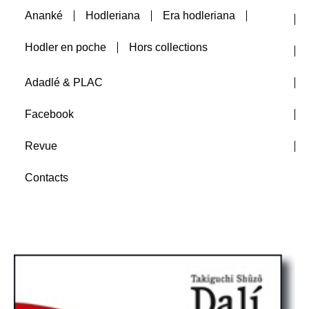
Ananké
Hodleriana
Era hodleriana
Auteurs
Hodler en poche
Hors collections
A paraître
Adadlé & PLAC
Facebook
Revue
Contacts