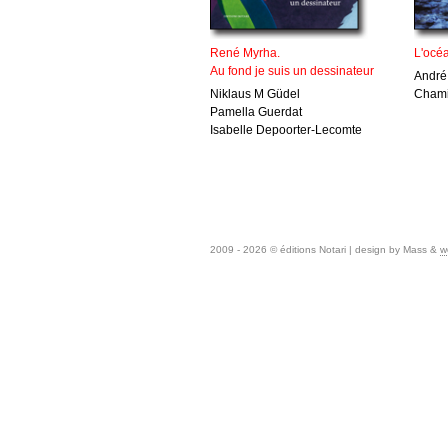
René Myrha.
L'océ
Au fond je suis un dessinateur
André
Niklaus M Güdel
Cham
Pamella Guerdat
Isabelle Depoorter-Lecomte
2009 - 2026 © éditions Notari | design by Mass &
w