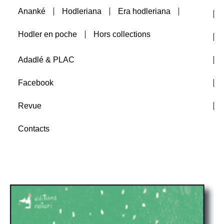
Ananké
Hodleriana
Era hodleriana
Auteurs
Hodler en poche
Hors collections
A paraître
Adadlé & PLAC
Facebook
Revue
Contacts