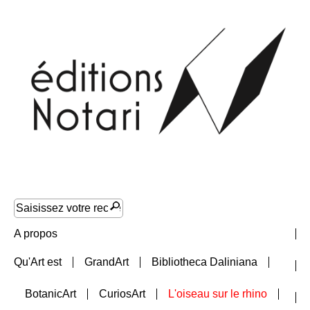
A propos
Qu'Art est
GrandArt
Bibliotheca Daliniana
Nouveautés
BotanicArt
CuriosArt
L'oiseau sur le rhino
Collections