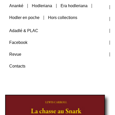
Ananké
Hodleriana
Era hodleriana
Auteurs
Hodler en poche
Hors collections
A paraître
Adadlé & PLAC
Facebook
Revue
Contacts