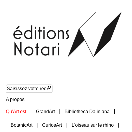
A propos
Qu'Art est
GrandArt
Bibliotheca Daliniana
Nouveautés
BotanicArt
CuriosArt
L'oiseau sur le rhino
Collections