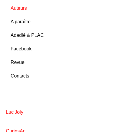
Auteurs
A paraître
Adadlé & PLAC
Facebook
Revue
Contacts
Luc Joly
CuriosArt