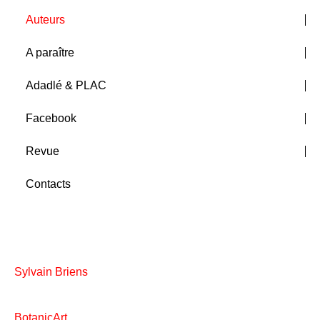
Auteurs
A paraître
Adadlé & PLAC
Facebook
Revue
Contacts
Sylvain Briens
BotanicArt