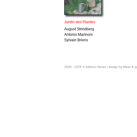
Jardin des Plantes
August Strindberg
Antonio Marinoni
Sylvain Briens
2009 - 2026 © éditions Notari | design by Mass &
w