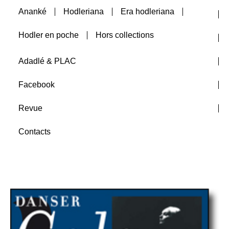
Ananké
Hodleriana
Era hodleriana
Auteurs
Hodler en poche
Hors collections
A paraître
Adadlé & PLAC
Facebook
Revue
Contacts