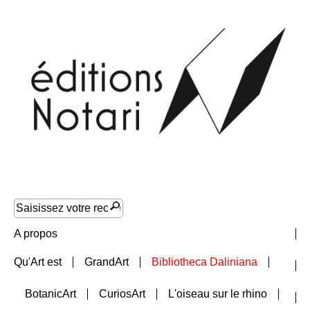
A propos
Qu'Art est
GrandArt
Bibliotheca Daliniana
Nouveautés
BotanicArt
CuriosArt
L'oiseau sur le rhino
Collections