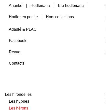
Ananké
Hodleriana
Era hodleriana
Auteurs
Hodler en poche
Hors collections
A paraître
Adadlé & PLAC
Facebook
Revue
Contacts
Les hirondelles
Les huppes
Les hérons