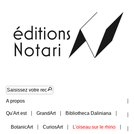
A propos
Qu'Art est
GrandArt
Bibliotheca Daliniana
Nouveautés
BotanicArt
CuriosArt
L'oiseau sur le rhino
Collections